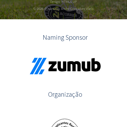
Design:
HTML5 UP
© 2026 PlatInO by André Gonçalves Vilela
Naming Sponsor
Organização