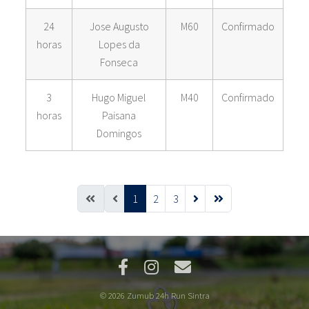
24
Jose Augusto
M60
Confirmado
horas
Lopes da
Fonseca
3
Hugo Miguel
M40
Confirmado
horas
Paisana
Domingos
1
2
3
© 2026 Zumub 24h Run Sintra