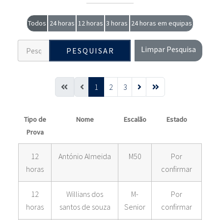
Todos
24 horas
12 horas
3 horas
24 horas em equipas
Limpar Pesquisa
PESQUISAR
1
2
3
Tipo de
Nome
Escalão
Estado
Prova
12
António Almeida
M50
Por
horas
confirmar
12
Willians dos
M-
Por
horas
santos de souza
Senior
confirmar