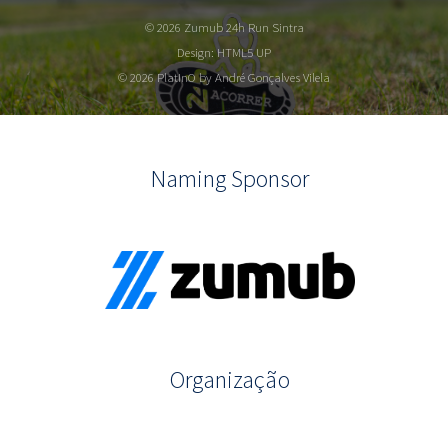
© 2026 Zumub 24h Run Sintra
Design:
HTML5 UP
© 2026 PlatInO by André Gonçalves Vilela
Naming Sponsor
Organização