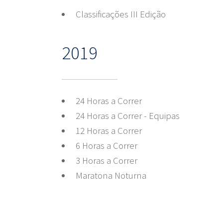
Classificações III Edição
2019
24 Horas a Correr
24 Horas a Correr - Equipas
12 Horas a Correr
6 Horas a Correr
3 Horas a Correr
Maratona Noturna