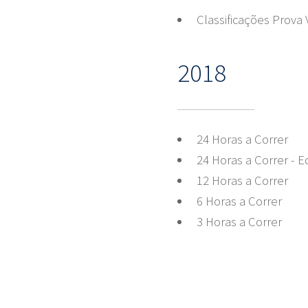
Classificações Prova V
2018
24 Horas a Correr
24 Horas a Correr - 
12 Horas a Correr
6 Horas a Correr
3 Horas a Correr