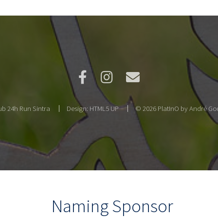
b 24h Run Sintra
Design:
HTML5 UP
© 2026 PlatInO by André Gon
Naming Sponsor