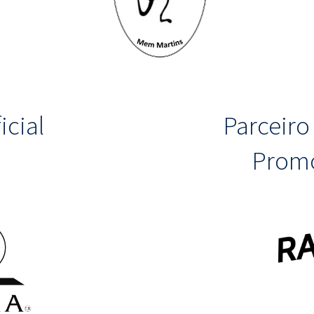
icial
Parceir
Promo