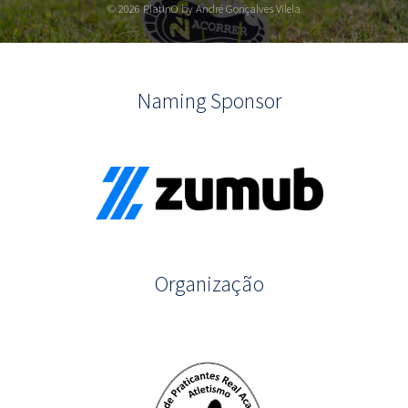
© 2026 PlatInO by André Gonçalves Vilela
Naming Sponsor
Organização