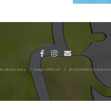
b 24h Run Sintra
Design:
HTML5 UP
© 2026 PlatInO by André Gon