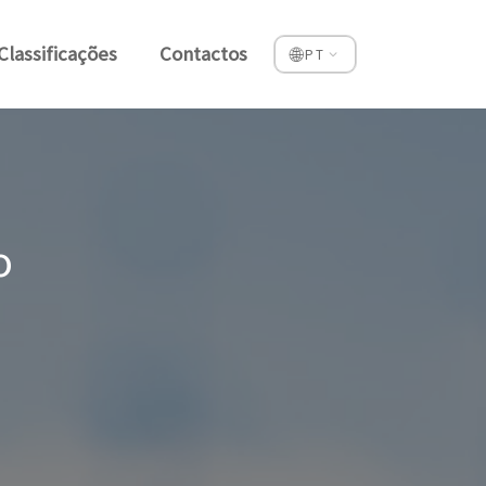
Classificações
Contactos
🌐
PT
o