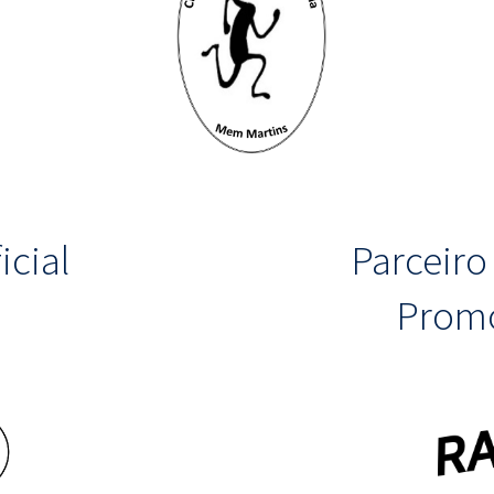
icial
Parceir
Promo