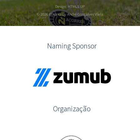
Design:
HTML5 UP
© 2026 PlatInO by André Gonçalves Vilela
Naming Sponsor
Organização