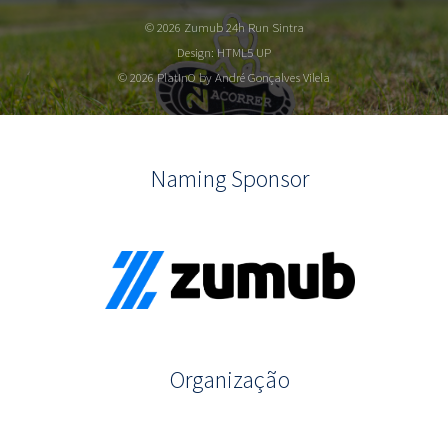
© 2026 Zumub 24h Run Sintra
Design:
HTML5 UP
© 2026 PlatInO by André Gonçalves Vilela
Naming Sponsor
Organização