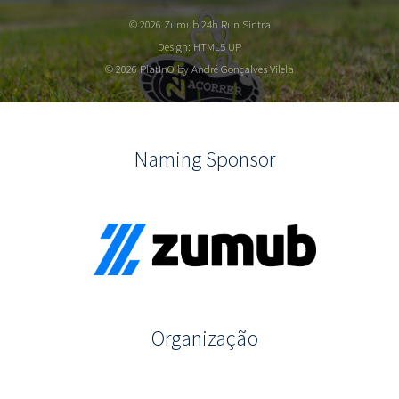
© 2026 Zumub 24h Run Sintra
Design:
HTML5 UP
© 2026 PlatInO by André Gonçalves Vilela
Naming Sponsor
Organização