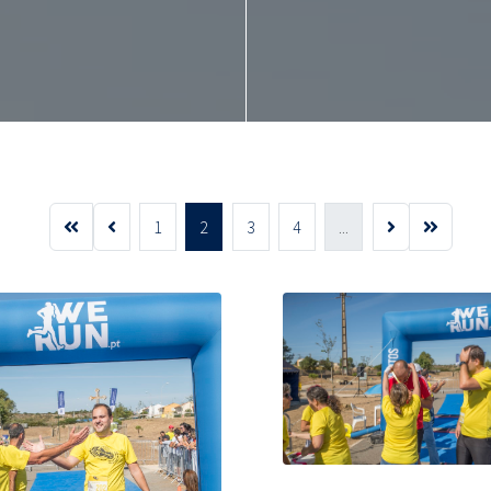
1
2
3
4
...