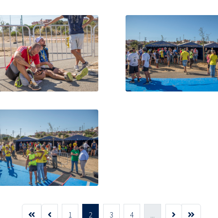
1
2
3
4
...