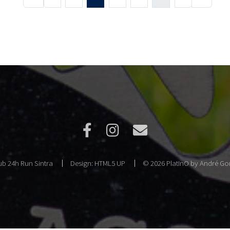
b 24h Run Sintra
Design:
HTML5 UP
© 2026 PlatInO by André Gon