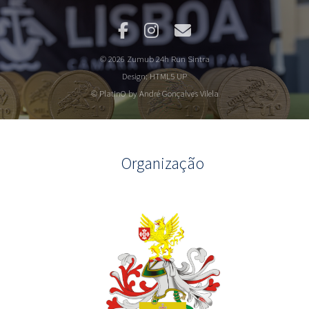
© 2026 Zumub 24h Run Sintra
Design:
HTML5 UP
© PlatInO by André Gonçalves Vilela
Organização