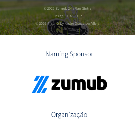
© 2026 Zumub 24h Run Sintra
Design:
HTML5 UP
© 2026 PlatInO by André Gonçalves Vilela
Naming Sponsor
Organização