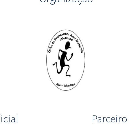
icial
Parceir