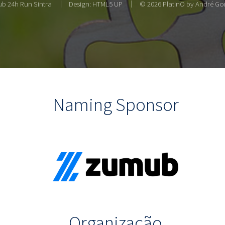
b 24h Run Sintra
Design:
HTML5 UP
© 2026 PlatInO by André Gon
Naming Sponsor
Organização