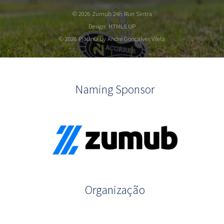
© 2026 Zumub 24h Run Sintra
Design:
HTML5 UP
© 2026 PlatInO by André Gonçalves Vilela
Naming Sponsor
Organização