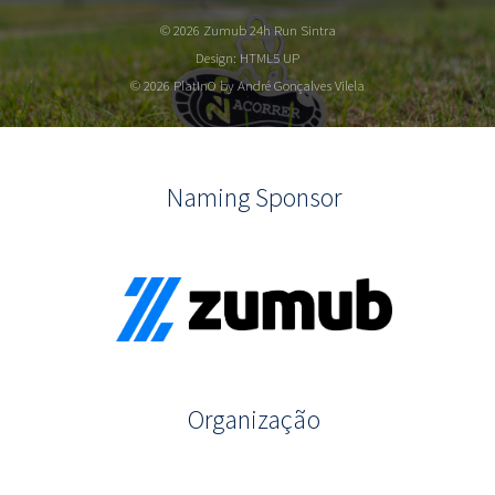
© 2026 Zumub 24h Run Sintra
Design:
HTML5 UP
© 2026 PlatInO by André Gonçalves Vilela
Naming Sponsor
Organização