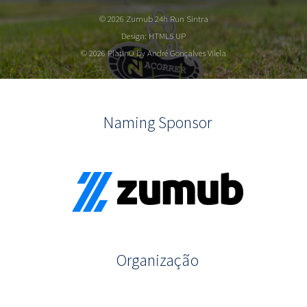
© 2026 Zumub 24h Run Sintra
Design:
HTML5 UP
© 2026 PlatInO by André Gonçalves Vilela
Naming Sponsor
Organização