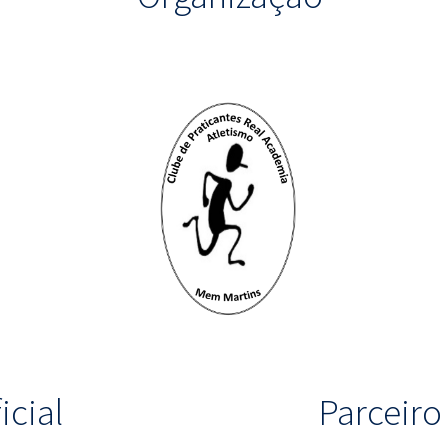
icial
Parceir