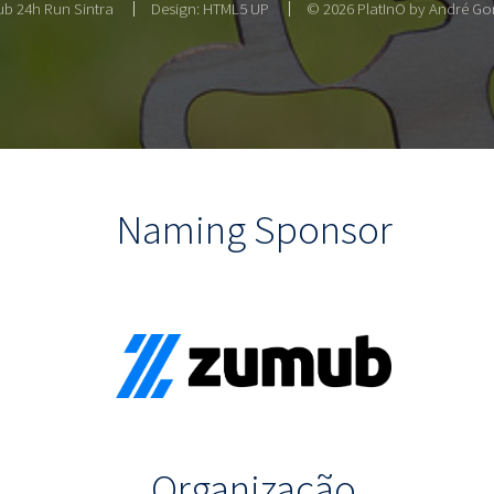
b 24h Run Sintra
Design:
HTML5 UP
© 2026 PlatInO by André Gon
Naming Sponsor
Organização