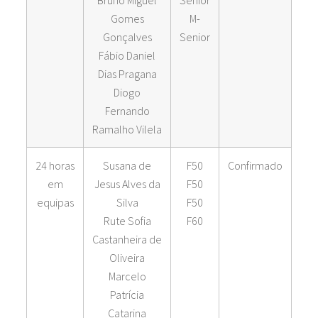
Bruno Miguel
Senior
Gomes
M-
Gonçalves
Senior
Fábio Daniel
Dias Pragana
Diogo
Fernando
Ramalho Vilela
24 horas
Susana de
F50
Confirmado
em
Jesus Alves da
F50
equipas
Silva
F50
Rute Sofia
F60
Castanheira de
Oliveira
Marcelo
Patrícia
Catarina