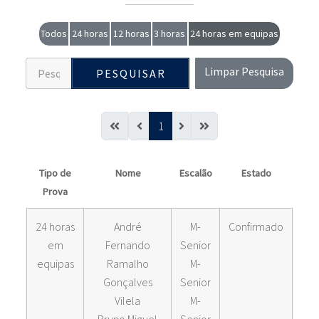
Todos
24 horas
12 horas
3 horas
24 horas em equipas
Limpar Pesquisa
PESQUISAR
1
Tipo de
Nome
Escalão
Estado
Prova
24 horas
André
M-
Confirmado
em
Fernando
Senior
equipas
Ramalho
M-
Gonçalves
Senior
Vilela
M-