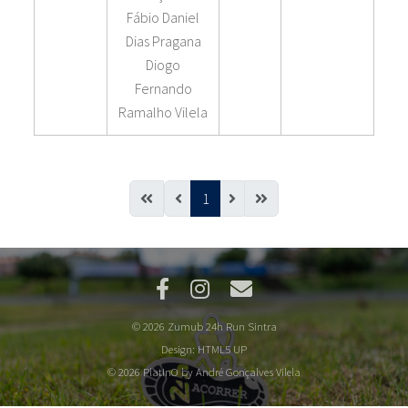
Fábio Daniel
Dias Pragana
Diogo
Fernando
Ramalho Vilela
1
© 2026 Zumub 24h Run Sintra
Design:
HTML5 UP
© 2026 PlatInO by André Gonçalves Vilela