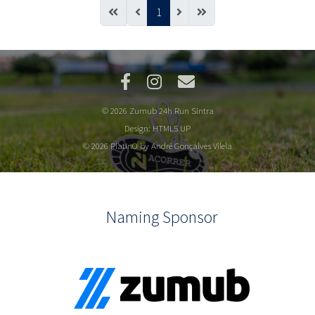
1
© 2026 Zumub 24h Run Sintra
Design:
HTML5 UP
© 2026 PlatInO by André Gonçalves Vilela
Naming Sponsor