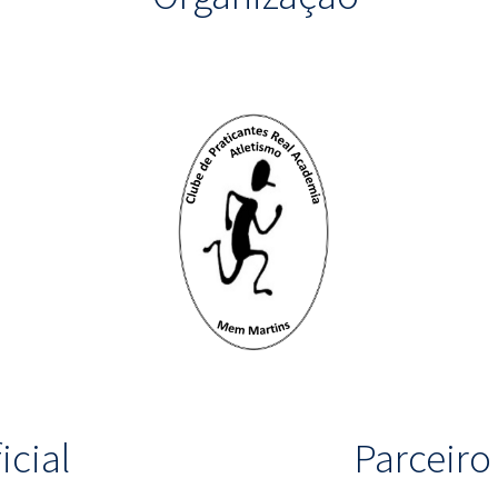
icial
Parceir