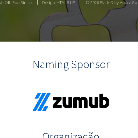
b 24h Run Sintra
Design:
HTML5 UP
© 2026 PlatInO by André Gon
Naming Sponsor
Organização