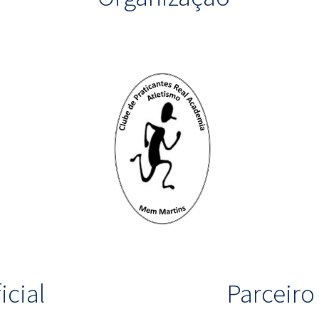
icial
Parceir