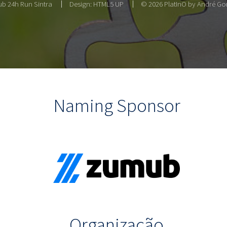
b 24h Run Sintra
Design:
HTML5 UP
© 2026 PlatInO by André Gon
Naming Sponsor
Organização