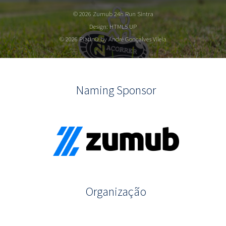
© 2026 Zumub 24h Run Sintra
Design:
HTML5 UP
© 2026 PlatInO by André Gonçalves Vilela
Naming Sponsor
Organização