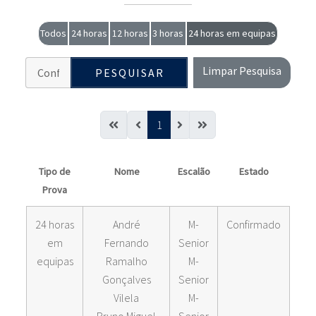
Todos
24 horas
12 horas
3 horas
24 horas em equipas
Limpar Pesquisa
PESQUISAR
1
Tipo de
Nome
Escalão
Estado
Prova
24 horas
André
M-
Confirmado
em
Fernando
Senior
equipas
Ramalho
M-
Gonçalves
Senior
Vilela
M-