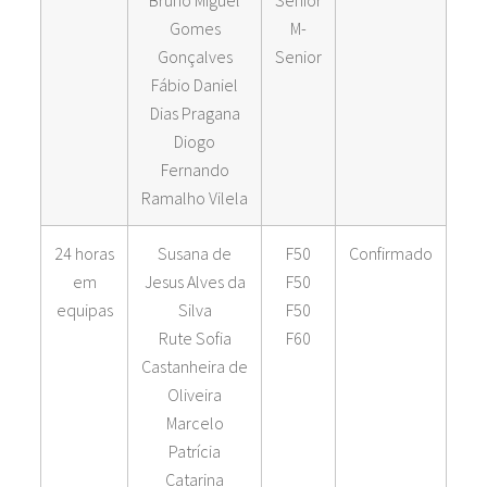
Bruno Miguel
Senior
Gomes
M-
Gonçalves
Senior
Fábio Daniel
Dias Pragana
Diogo
Fernando
Ramalho Vilela
24 horas
Susana de
F50
Confirmado
em
Jesus Alves da
F50
equipas
Silva
F50
Rute Sofia
F60
Castanheira de
Oliveira
Marcelo
Patrícia
Catarina