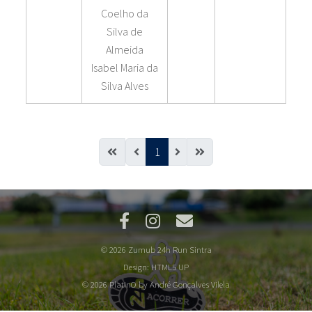
Coelho da
Silva de
Almeida
Isabel Maria da
Silva Alves
1
© 2026 Zumub 24h Run Sintra
Design:
HTML5 UP
© 2026 PlatInO by André Gonçalves Vilela