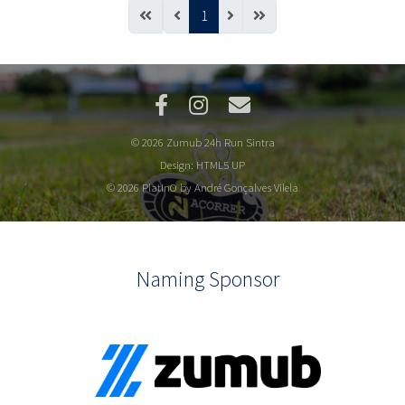
1
© 2026 Zumub 24h Run Sintra
Design:
HTML5 UP
© 2026 PlatInO by André Gonçalves Vilela
Naming Sponsor