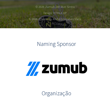
© 2026 Zumub 24h Run Sintra
Design:
HTML5 UP
© 2026 PlatInO by André Gonçalves Vilela
Naming Sponsor
Organização