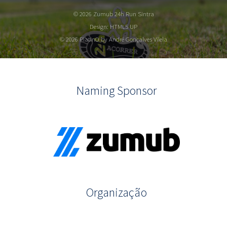
© 2026 Zumub 24h Run Sintra
Design:
HTML5 UP
© 2026 PlatInO by André Gonçalves Vilela
Naming Sponsor
Organização