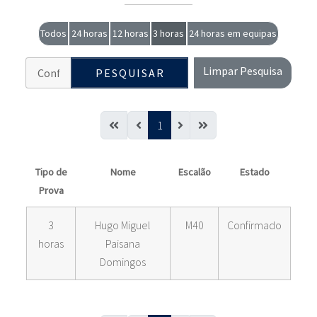
Todos
24 horas
12 horas
3 horas
24 horas em equipas
Limpar Pesquisa
PESQUISAR
1
Tipo de
Nome
Escalão
Estado
Prova
3
Hugo Miguel
M40
Confirmado
horas
Paisana
Domingos