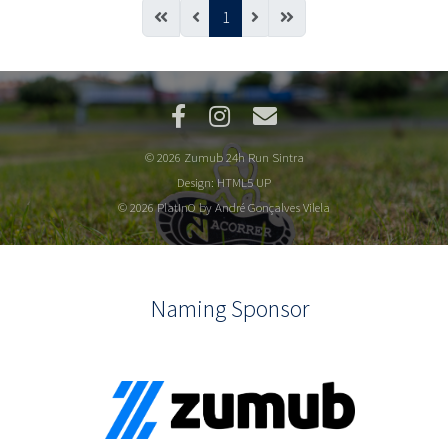
1
© 2026 Zumub 24h Run Sintra
Design:
HTML5 UP
© 2026 PlatInO by André Gonçalves Vilela
Naming Sponsor