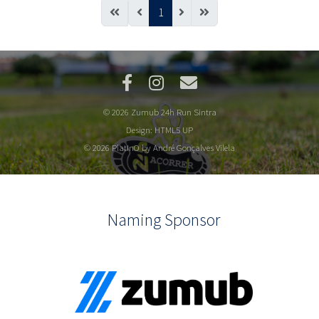
1
© 2026 Zumub 24h Run Sintra
Design:
HTML5 UP
© 2026 PlatInO by André Gonçalves Vilela
Naming Sponsor