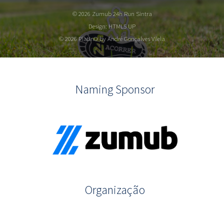
© 2026 Zumub 24h Run Sintra
Design:
HTML5 UP
© 2026 PlatInO by André Gonçalves Vilela
Naming Sponsor
Organização