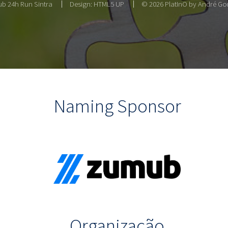
b 24h Run Sintra
Design:
HTML5 UP
© 2026 PlatInO by André Gon
Naming Sponsor
Organização