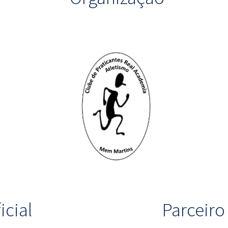
icial
Parceir