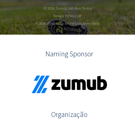
© 2026 Zumub 24h Run Sintra
Design:
HTML5 UP
© 2026 PlatInO by André Gonçalves Vilela
Naming Sponsor
Organização