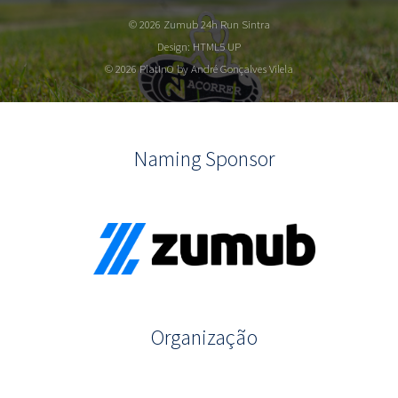
© 2026 Zumub 24h Run Sintra
Design:
HTML5 UP
© 2026 PlatInO by André Gonçalves Vilela
Naming Sponsor
Organização