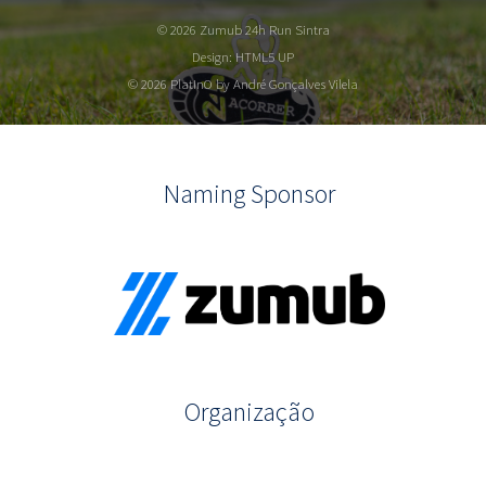
© 2026 Zumub 24h Run Sintra
Design:
HTML5 UP
© 2026 PlatInO by André Gonçalves Vilela
Naming Sponsor
Organização