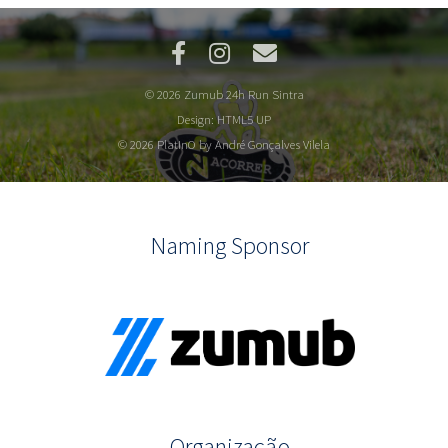
© 2026 Zumub 24h Run Sintra
Design:
HTML5 UP
© 2026 PlatInO by André Gonçalves Vilela
Naming Sponsor
Organização