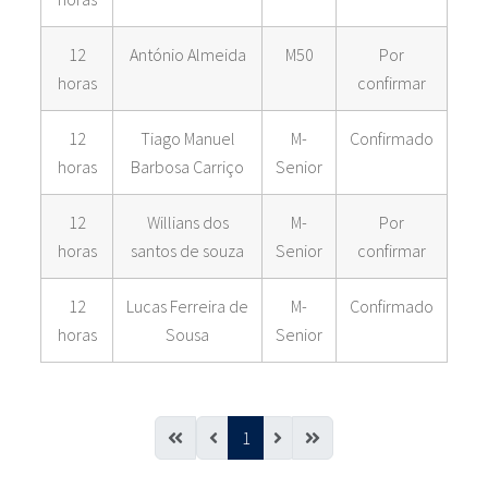
12
António Almeida
M50
Por
horas
confirmar
12
Tiago Manuel
M-
Confirmado
horas
Barbosa Carriço
Senior
12
Willians dos
M-
Por
horas
santos de souza
Senior
confirmar
12
Lucas Ferreira de
M-
Confirmado
horas
Sousa
Senior
1