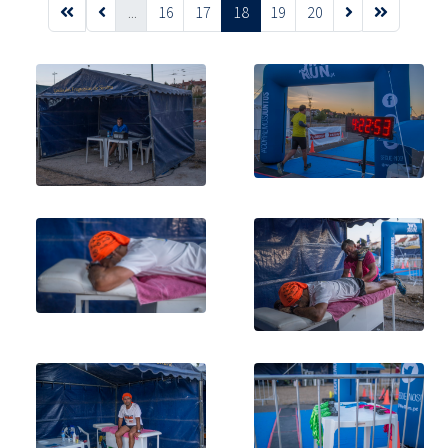
...
16
17
18
19
20