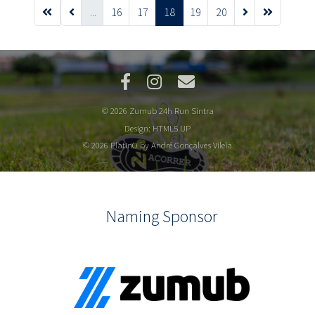
...
16
17
18
19
20
© 2026 Zumub 24h Run Sintra
Design:
HTML5 UP
© 2026 PlatInO by André Gonçalves Vilela
Naming Sponsor