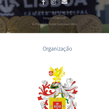
© 2026 Zumub 24h Run Sintra
Design:
HTML5 UP
© PlatInO by André Gonçalves Vilela
Organização