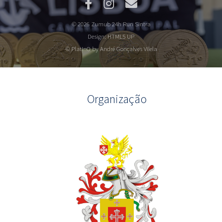
© 2026 Zumub 24h Run Sintra
Design:
HTML5 UP
© PlatInO by André Gonçalves Vilela
Organização