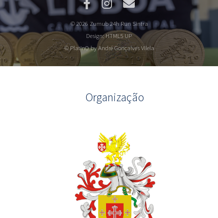
© 2026 Zumub 24h Run Sintra
Design:
HTML5 UP
© PlatInO by André Gonçalves Vilela
Organização