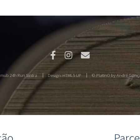
mub 24h Run Sintra
Design:
HTML5 UP
© PlatInO by André Gonçal
ção
Parce