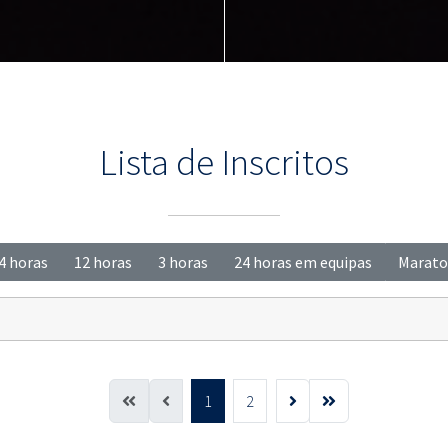
Lista de Inscritos
4 horas
12 horas
3 horas
24 horas em equipas
Marato
1
2