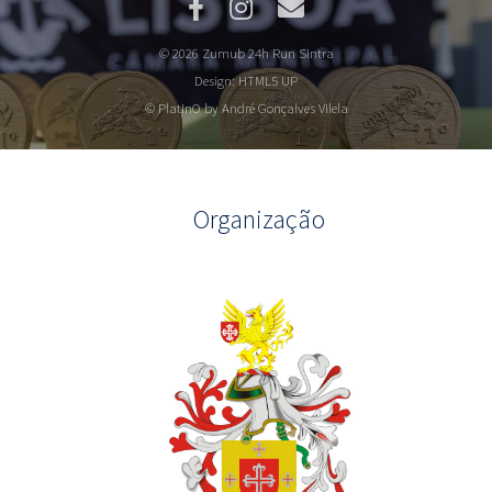
© 2026 Zumub 24h Run Sintra
Design:
HTML5 UP
© PlatInO by André Gonçalves Vilela
Organização